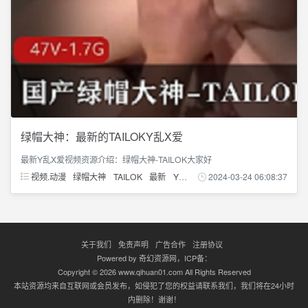
绿帽大神：最新的TAILOKY乱X爱
最新Y乱X爱视频资源介绍：绿帽大神-TAILOK大家好
视频.动漫
绿帽大神
TAILOK
最新
Y乱X爱
2024-03-24 06:08:37
关于我们
免责声明
广告合作
注册协议
Powered by
奇幻资源网
，ICP备：
Copyright © 2026 www.qihuan01.com All Rights Reserved
本站资源均来自互联网或会员发布，如侵犯了您的权益请联系我们，我们将在24小时
内删除！谢谢！