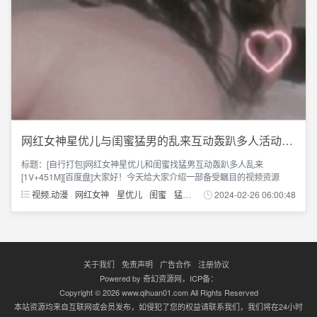
网红女神星优儿与闺蜜猛男的乱来互动轰趴多人活动1V+451M
标题：[自行打包]网红女神星优儿和闺蜜找猛男互动轰趴多人乱来
[1V+451M][百度盘]大家好！今天给大家介绍一部备受瞩目的视频资源
视频.动漫
网红女神
星优儿
闺蜜
猛男
互动
2024-02-26 06:00:48
关于我们
免责声明
广告合作
注册协议
Powered by
奇幻资源网
，ICP备：
Copyright © 2026 www.qihuan01.com All Rights Reserved
本站资源均来自互联网或会员发布，如侵犯了您的权益请联系我们，我们将在24小时