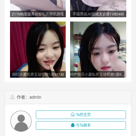
211MB度盘黑丝娘私房酸奶游戏
芋圓黑丝JK短裙太会撩1V804M
1...
这...
网红小嘉优质互动视频1部971M
纯欲校花小嘉私密互动视频1部5...
清...
作者：admin
Ta的主页
与Ta联系