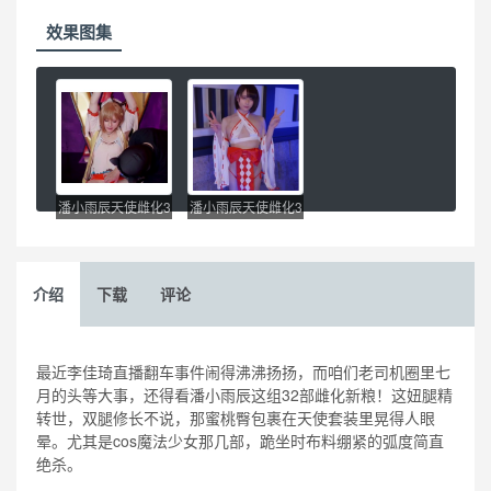
效果图集
潘小雨辰天使雌化3
潘小雨辰天使雌化3
2V合集15.2G蜜桃
2V合集15.2G蜜桃
臀腿
臀腿
介绍
下载
评论
最近李佳琦直播翻车事件闹得沸沸扬扬，而咱们老司机圈里七
月的头等大事，还得看潘小雨辰这组32部雌化新粮！这妞腿精
转世，双腿修长不说，那蜜桃臀包裹在天使套装里晃得人眼
晕。尤其是cos魔法少女那几部，跪坐时布料绷紧的弧度简直
绝杀。