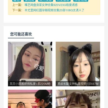
上一篇：
嘴艺网盘良家女神合集920V23G极度诱惑
下一篇：
辛尤里网红圈孕期视频合集20部108G太诱人了
您可能还喜欢
某房小鹿酱娇俏私录1部220M绝
黑丝长腿女神私藏视频1部687M
美...
颜...