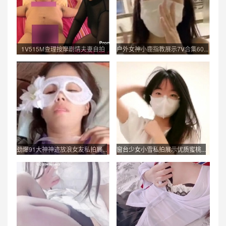
1V515M查理按摩剧情夫妻自拍
户外女神小鹿指教展示7V合集60...
超...
劲爆91大神神迹放浪女友私拍展...
窗台少女小雪私拍展示优质蜜桃...