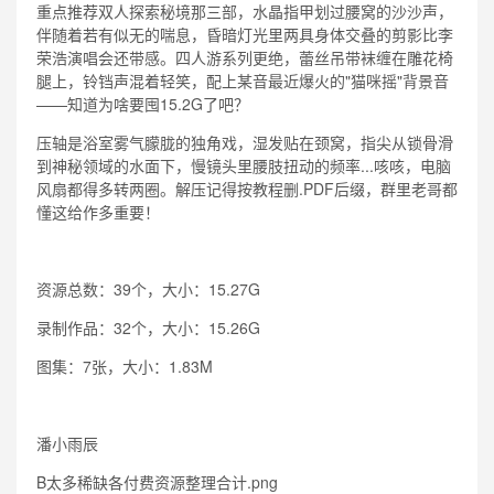
重点推荐双人探索秘境那三部，水晶指甲划过腰窝的沙沙声，
伴随着若有似无的喘息，昏暗灯光里两具身体交叠的剪影比李
荣浩演唱会还带感。四人游系列更绝，蕾丝吊带袜缠在雕花椅
腿上，铃铛声混着轻笑，配上某音最近爆火的"猫咪摇"背景音
——知道为啥要囤15.2G了吧？
压轴是浴室雾气朦胧的独角戏，湿发贴在颈窝，指尖从锁骨滑
到神秘领域的水面下，慢镜头里腰肢扭动的频率...咳咳，电脑
风扇都得多转两圈。解压记得按教程删.PDF后缀，群里老哥都
懂这给作多重要！
资源总数：39个，大小：15.27G
录制作品：32个，大小：15.26G
图集：7张，大小：1.83M
潘小雨辰
B太多稀缺各付费资源整理合计.png