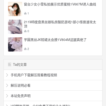
窗台少女小雪私拍展示优质蜜桃1V667M诱人曲线
1
211MB度盘黑丝娘私房酸奶游戏1部小怪兽速攻太
顶
0
芋圓黑丝JK短裙太会撩1V804M这腿真绝了
2
Ta的文章
手机用户下载解压观看教程视频
解压说明必看
本站免责声明
VIP赞助声明、全站免费下载的永久福利！