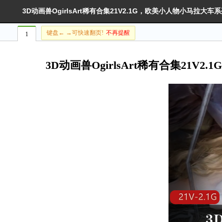
3D动画兽OgirlsArt稀有合集21V2.1G，欧美小人物小马拉大
键盘← →可快速翻页!
不再提醒
1
3D动画兽OgirlsArt稀有合集21